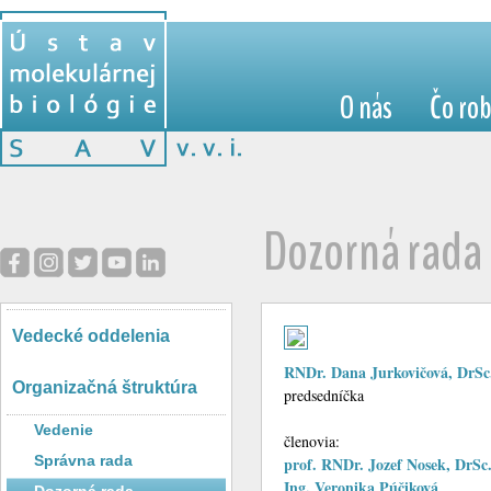
O nás
Čo ro
Dozorná rada
Vedecké oddelenia
RNDr. Dana Jurkovičová, DrSc
Organizačná štruktúra
predsedníčka
Vedenie
členovia:
Správna rada
prof. RNDr. Jozef Nosek, DrSc
Ing. Veronika Púčiková