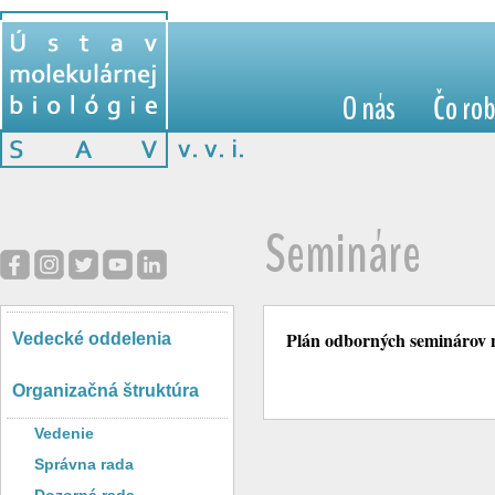
Aktua
O nás
Čo ro
Semináre
Plán odborných seminárov n
Vedecké oddelenia
Organizačná štruktúra
Vedenie
Správna rada