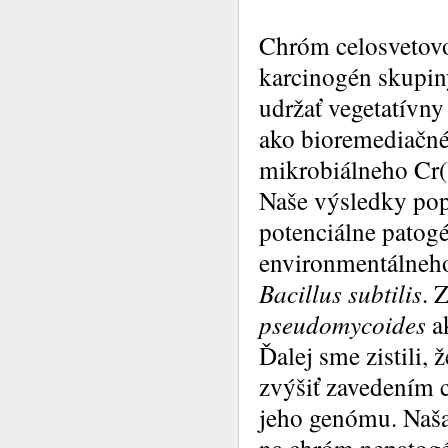
Chróm celosvetovo
karcinogén skupiny
udržať vegetatívny
ako bioremediačné 
mikrobiálneho Cr(
Naše výsledky pop
potenciálne patogé
environmentálne
Bacillus subtilis
. 
pseudomycoides
a
Ďalej sme zistili, 
zvýšiť zavedením 
jeho genómu. Naša