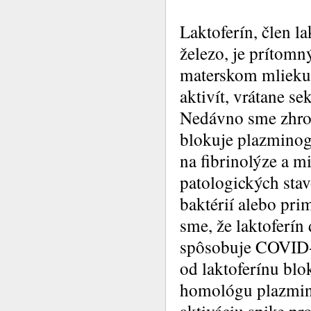
Laktoferín, člen l
železo, je prítomn
materskom mlieku.
aktivít, vrátane s
Nedávno sme zhrom
blokuje plazminogé
na fibrinolýze a mi
patologických stav
baktérií alebo pri
sme, že laktoferín
spôsobuje COVID-1
od laktoferínu bl
homológu plazmino