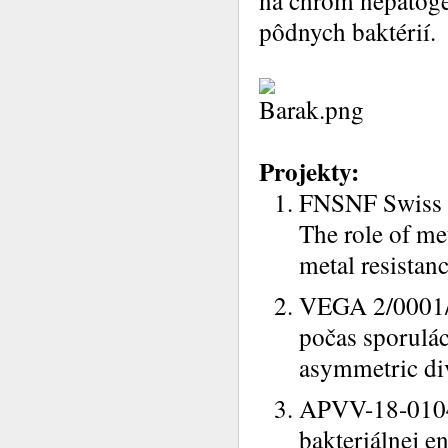
na chróm nepatog
pôdnych baktérií.
Projekty:
FNSNF Swiss 
The role of me
metal resistan
VEGA 2/0001/2
počas sporuláci
asymmetric div
APVV-18-0104 
bakteriálnej e