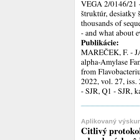
VEGA 2/0146/21 - 
štruktúr, desiatky 
thousands of seque
- and what about ev
Publikácie:
MAREČEK, F. - JA
alpha-Amylase Fam
from Flavobacteri
2022, vol. 27, iss.
- SJR, Q1 - SJR, k
Aplikovaný výsku
Citlivý protok