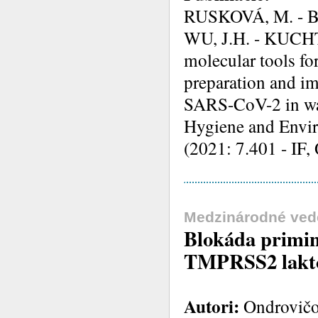
RUSKOVÁ, M. - B
WU, J.H. - KUCHT
molecular tools fo
preparation and im
SARS-CoV-2 in was
Hygiene and Enviro
(2021: 7.401 - IF,
Medzinárodné ved
Blokáda primi
TMPRSS2 lakto
Autori:
Ondrovičov