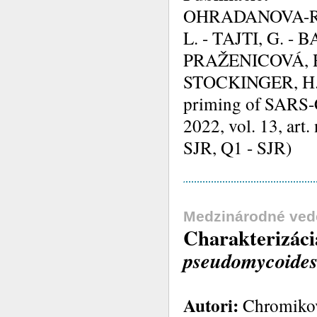
OHRADANOVA-RE
L. - TAJTI, G. -
PRAŽENICOVÁ, R.
STOCKINGER, H. 
priming of SARS-C
2022, vol. 13, art.
SJR, Q1 - SJR)
Medzinárodné ved
Charakterizáci
pseudomycoide
Autori:
Chromiková