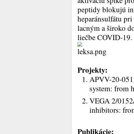
aktiváciu spike p
peptidy blokujú in
heparánsulfátu pri
lacným a široko d
liečbe COVID-19.
Projekty:
APVV-20-0513 
system: from 
VEGA 2/0152/21
inhibitors: fro
Publikácie: