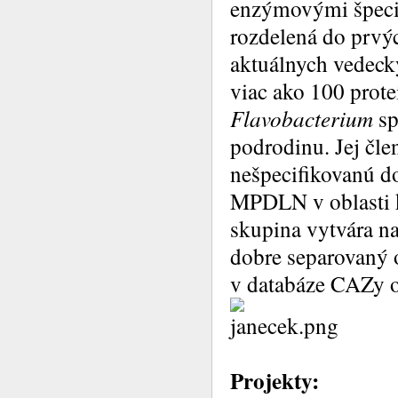
enzýmovými špecif
rozdelená do prvý
aktuálnych vedeck
viac ako 100 prot
Flavobacterium
sp
podrodinu. Jej čle
nešpecifikovanú d
MPDLN v oblasti 
skupina vytvára na
dobre separovaný 
v databáze CAZy o
Projekty: