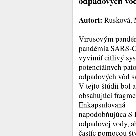
odpadových vô
Autori:
Rusková, M
Vírusovým pandém
pandémia SARS-CoV
vyvinúť citlivý s
potenciálnych pato
odpadových vôd sa
V tejto štúdii bo
obsahujúci fragm
Enkapsulovaná
napodobňujúca S 
odpadovej vody, a
častíc pomocou št