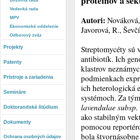
proteínov a se
Dozorná rada
Vedecká rada
Autori:
Nováková, 
MPV
Ekonomické oddelenie
Javorová, R., Ševč
Odborový zväz
Streptomycéty sú
Projekty
antibiotík. Ich g
Patenty
klastrov neznámych
podmienkach exprim
Prístroje a zariadenia
ich heterologická
Semináre
systémoch. Za tý
lavendulae subsp.
Doktorandské štúdium
ako stabilným vek
Dokumenty
pomocou reportér
bola štvornásobn
Ochrana osobných údajov