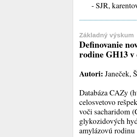
- SJR, karento
Základný výskum
Definovanie no
rodine GH13 v
Autori:
Janeček, Š
Databáza CAZy (ht
celosvetovo rešpe
voči sacharidom (
glykozidových hyd
amylázovú rodinu 