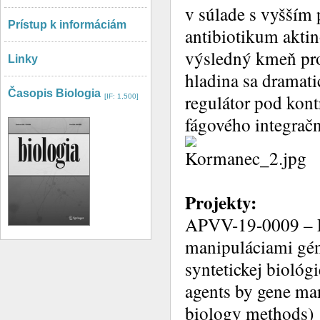
v súlade s vyšším
Prístup k informáciám
antibiotikum akti
výsledný kmeň pro
Linky
hladina sa dramati
Časopis Biologia
regulátor pod kon
[IF: 1,500]
fágového integrač
Projekty:
APVV-19-0009 – Pr
manipuláciami gé
syntetickej biológi
agents by gene man
biology methods)