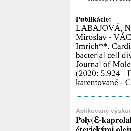
Publikácie:
LABAJOVÁ, Na
Miroslav - VÁ
Imrich**. Cardi
bacterial cell d
Journal of Mole
(2020: 5.924 - I
karentované - 
Aplikovaný výsku
Poly(ℇ-kaprola
éterickými olej