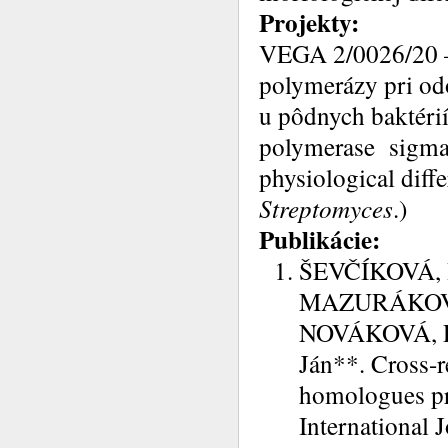
Projekty:
VEGA 2/0026/20 –
polymerázy pri odo
u pôdnych baktérií
polymerase
sigma 
physiological diffe
Streptomyces
.)
Publikácie:
ŠEVČÍKOVÁ, B
MAZURÁKOVÁ,
NOVÁKOVÁ, R
Ján**. Cross-r
homologues pre
International 