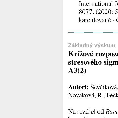
International 
8077. (2020: 5
karentované -
Základný výskum
Krížové rozpoz
stresového sig
A3(2)
Autori:
Ševčíková,
Nováková, R., Feck
Na rozdiel od
Baci