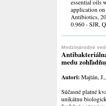
essential oils 
application on
Antibiotics, 20
0.960 - SJR, Q
Medzinárodné ved
Antibakteriáln
medu zohľadňuj
Autori:
Majtán, J.
Súčasné platné kv
unikátnu biologic