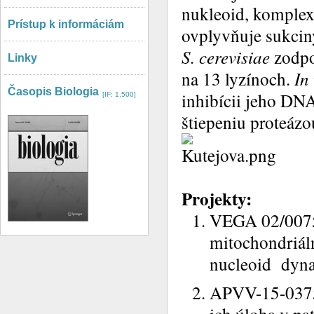
nukleoid, komplex 
Prístup k informáciám
ovplyvňuje sukciny
S. cerevisiae
zodpo
Linky
na 13 lyzínoch.
In 
Časopis Biologia
inhibícii jeho DNA
[IF: 1,500]
štiepeniu proteáz
Projekty:
VEGA 02/0075
mitochondriál
nucleoid dyn
APVV-15-0375 