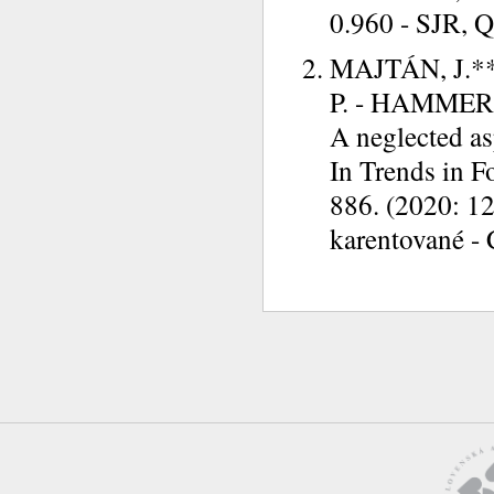
0.960 - SJR, Q
MAJTÁN, J.*
P. - HAMMER, 
A neglected as
In Trends in F
886. (2020: 12
karentované -