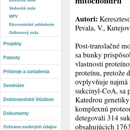
mitochondrií
Dozorná rada
Vedecká rada
Autori:
Kereszteso
MPV
Ekonomické oddelenie
Pevala, V., Kutejov
Odborový zväz
Post-translačné mo
Projekty
sa bunky prispôs
Patenty
vlastnosti proteín
proteínu, pretože
Prístroje a zariadenia
ovplyvňuje najmä 
Semináre
sukcinyl-CoA, sa 
Katedrou genetik
Doktorandské štúdium
komplexnú proteom
Dokumenty
detegovali 314 su
obsahujúcich 1763
Ochrana osobných údajov