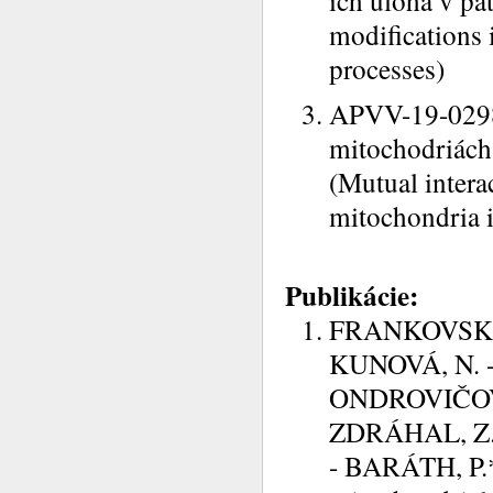
ich úloha v pa
modifications 
processes)
APVV-19-0298 
mitochodriách
(
Mutual intera
mitochondria i
Publikácie:
FRANKOVSKÝ,
KUNOVÁ, N. -
ONDROVIČOVÁ
ZDRÁHAL, Z. 
- BARÁTH, P.