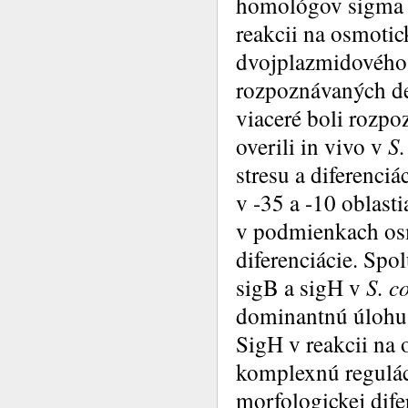
homológov sigma fa
reakcii na osmoti
dvojplazmidového 
rozpoznávaných 
viaceré boli rozp
overili in vivo v
S.
stresu a diferenc
v -35 a -10 oblast
v podmienkach osm
diferenciácie. Sp
sigB a sigH v
S. c
dominantnú úlohu S
SigH v reakcii na 
komplexnú regulác
morfologickej dife