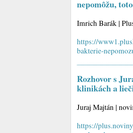
nepomôžu, toto 
Imrich Barák | Plu
https://www1.plus
bakterie-nepomozu
Rozhovor s Ju
klinikách a lie
Juraj Majtán | no
https://plus.novi