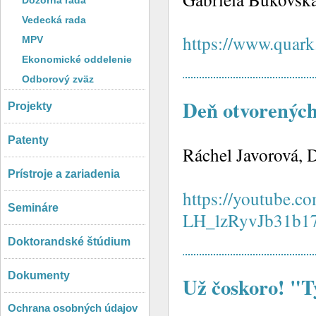
Dozorná rada
Vedecká rada
https://www.quark.
MPV
Ekonomické oddelenie
Odborový zväz
Deň otvorenýc
Projekty
Patenty
Ráchel Javorová, 
Prístroje a zariadenia
https://youtube.
Semináre
LH_lzRyvJb31b1
Doktorandské štúdium
Dokumenty
Už čoskoro! "T
Ochrana osobných údajov