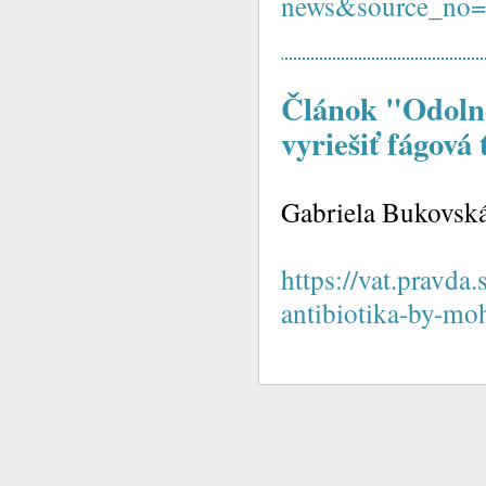
news&source_no
Článok "Odolno
vyriešiť fágová
Gabriela Bukovská
https://vat.pravda
antibiotika-by-moh