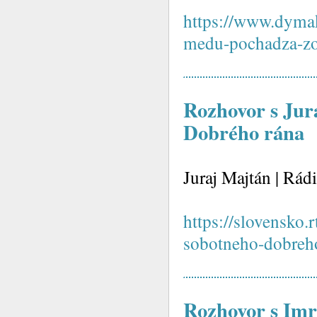
https://www.dymak
medu-pochadza-zo
Rozhovor s Ju
Dobrého rána
Juraj Majtán | Rád
https://slovensko.
sobotneho-dobreho
Rozhovor s Imr