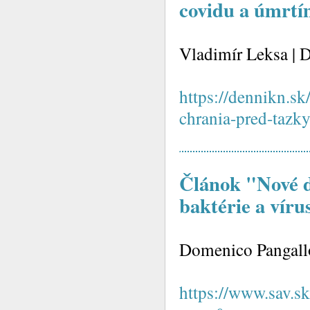
covidu a úmrtí
Vladimír Leksa | 
https://dennikn.s
chrania-pred-tazk
Článok "Nové d
baktérie a víru
Domenico Pangallo
https://www.sav.s