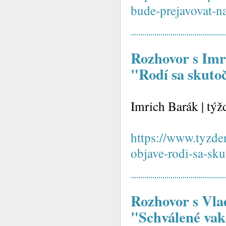
bude-prejavovat-n
Rozhovor s Imr
"Rodí sa skutoč
Imrich Barák | tý
https://www.tyzd
objave-rodi-sa-sku
Rozhovor s Vl
"Schválené vak