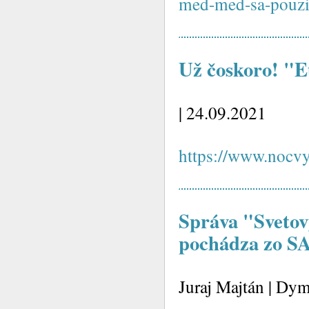
med-med-sa-pouziv
Už čoskoro! "E
| 24.09.2021
https://www.nocvy
Správa "Svetov
pochádza zo S
Juraj Majtán | Dy