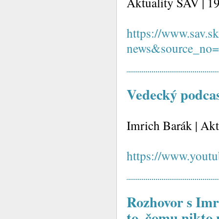
Aktuality SAV | 1
https://www.sav.s
news&source_no
Vedecký podca
Imrich Barák | Ak
https://www.you
Rozhovor s Im
to, čomu nikto