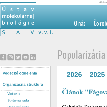
Aktua
O nás
Čo ro
Popularizácia
2026
2025
Vedecké oddelenia
Organizačná štruktúra
Článok "Fágová
Vedenie
Správna rada
Gabriela Bukovská