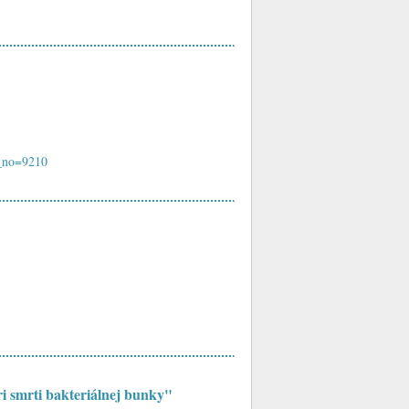
s_no=9210
ri smrti bakteriálnej bunky"