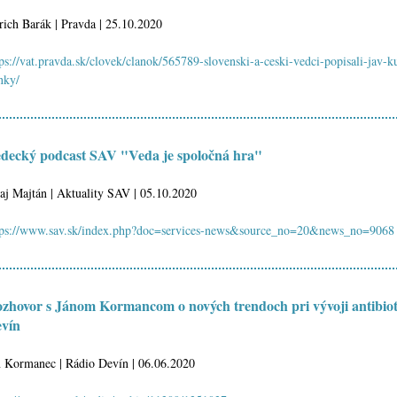
rich Barák | Pravda | 25.10.2020
tps://vat.pravda.sk/clovek/clanok/565789-slovenski-a-ceski-vedci-popisali-jav-
nky/
decký podcast SAV "Veda je spoločná hra"
raj Majtán | Aktuality SAV | 05.10.2020
tps://www.sav.sk/index.php?doc=services-news&source_no=20&news_no=9068
zhovor s Jánom Kormancom o nových trendoch pri vývoji antibiotí
vín
n Kormanec | Rádio Devín | 06.06.2020