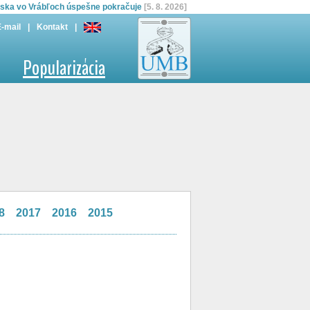
iska vo Vrábľoch úspešne pokračuje
[5. 8. 2026]
boratóriá mladým vedeckým talentom
[31. 7. 2026]
E-mail
|
Kontakt
|
Popularizácia
8
2017
2016
2015