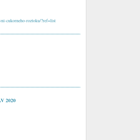
vni-cukorneho-roztoku/?ref=list
AV 2020