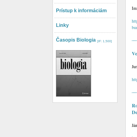
Im
Prístup k informáciám
ht
Linky
bu
Časopis Biologia
[IF: 1,500]
Ve
Ju
ht
Ro
De
Já