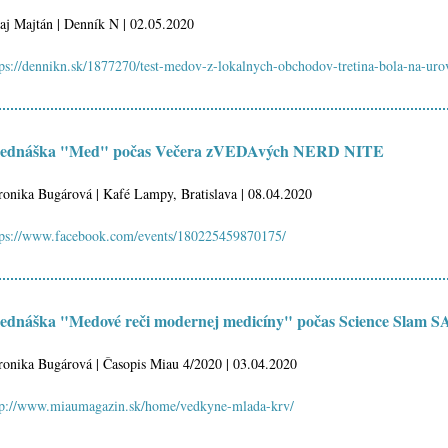
raj Majtán | Denník N | 02.05.2020
tps://dennikn.sk/1877270/test-medov-z-lokalnych-obchodov-tretina-bola-na-uro
ednáška "Med" počas Večera zVEDAvých NERD NITE
ronika Bugárová | Kafé Lampy, Bratislava | 08.04.2020
tps://www.facebook.com/events/180225459870175/
ednáška "Medové reči modernej medicíny" počas Science Slam S
ronika Bugárová | Časopis Miau 4/2020 | 03.04.2020
tp://www.miaumagazin.sk/home/vedkyne-mlada-krv/