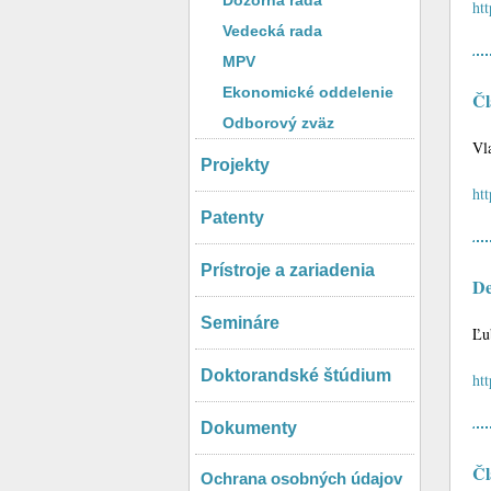
Dozorná rada
ht
Vedecká rada
MPV
Ekonomické oddelenie
Čl
Odborový zväz
Vl
Projekty
ht
Patenty
Prístroje a zariadenia
De
Semináre
Ľu
Doktorandské štúdium
ht
Dokumenty
Čl
Ochrana osobných údajov