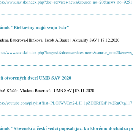
tps://www.sav.sk/index.php?doc=services-news&source_no=20&news_no=9251
ánok "Bielkoviny majú svoju tvár"
adena Bauerová-Hlinková, Jacob A.Bauer | Aktuality SAV | 17.12.2020
tps://www.sav.sk/index.php?lang=sk&doc=services-news&source_no=20&new
ň otvorených dverí UMB SAV 2020
boš Kľučár, Vladena Bauerová | UMB SAV | 07.11.2020
tps://youtube.com/playlist?list=PLOIWVCm2-LH_1pZDERfKsP1w2RnCxg117
ánok "Slovenskí a českí vedci popísali jav, ku ktorému dochádza p