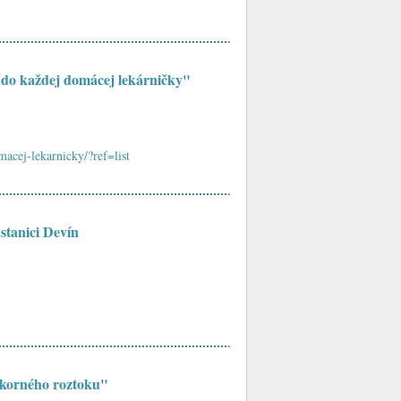
do každej domácej lekárničky"
acej-lekarnicky/?ref=list
stanici Devín
ukorného roztoku"