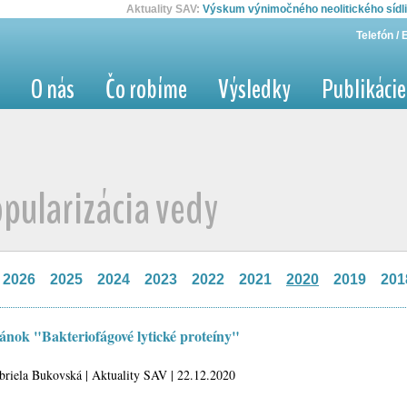
Aktuality SAV:
Výskum výnimočného neolitického sídl
Aktuality SAV:
SAV otvorila v júli svoje la
Telefón / 
O nás
Čo robíme
Výsledky
Publikácie
pularizácia vedy
2026
2025
2024
2023
2022
2021
2020
2019
201
ánok "Bakteriofágové lytické proteíny"
briela Bukovská | Aktuality SAV | 22.12.2020