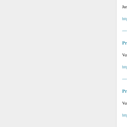
Ju
ht
Pr
Ve
ht
Pr
Ve
ht