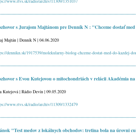
tps://www.rtvs.sk/radio/archiv/11309/1351037
zhovor s Jurajom Majtánom pre Denník N : "Chceme dostať med 
raj Majtán | Denník N | 04.06.2020
tps://dennikn.sk/1917539/molekularny-biolog-chceme-dostat-med-do-kazdej-dom
zhovor s Evou Kutejovou o mitochondriách v relácii Akadémia na 
a Kutejová | Rádio Devín | 09.05.2020
tps://www.rtvs.sk/radio/archiv/11309/1332479
ánok "Test medov z lokálnych obchodov: tretina bola na úrovni c