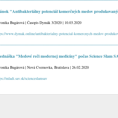
ánok "Antibakteriálny potenciál komerčných medov produkovaný
ronika Bugárová | Časopis Dymák 3/2020 | 10.03.2020
tps://www.dymak.online/antibakterialny-potencial-komercnych-medov-produko
ednáška "Medové reči modernej medicíny" počas Science Slam S
ronika Bugárová | Nová Cvernovka, Bratislava | 26.02.2020
ps://mladi.sav.sk/scienceslamsav