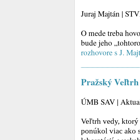
Juraj Majtán | ST
O mede treba hovor
bude jeho „tohtoro
rozhovore s J. Ma
Pražský Veľtrh 
ÚMB SAV | Aktual
Veľtrh vedy, ktorý
ponúkol viac ako 