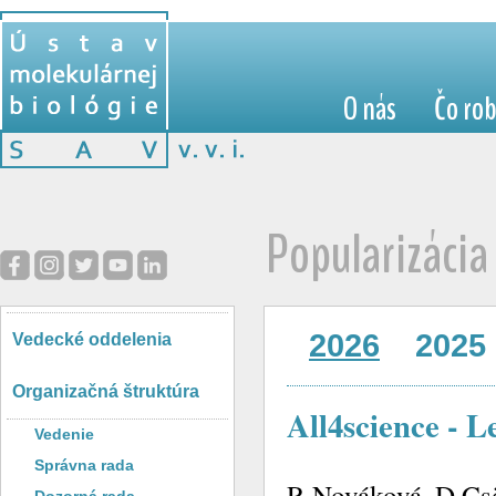
O nás
Čo ro
Popularizácia
2026
2025
Vedecké oddelenia
Organizačná štruktúra
All4science - L
Vedenie
Správna rada
R.Nováková, D.Csö