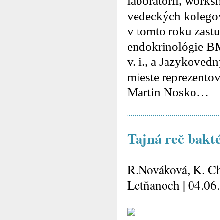
laboratórií, works
vedeckých kolego
v tomto roku zastu
endokrinológie BMC
v. i., a Jazykoved
mieste reprezento
Martin Nosko…
Tajná reč baktér
R.Nováková, K. Ch
Letňanoch | 04.06