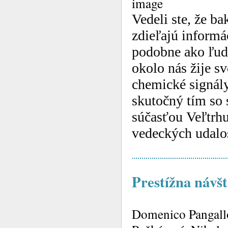
Vedeli ste, že b
zdieľajú informá
podobne ako ľud
okolo nás žije s
chemické signály
skutočný tím so
súčasťou Veľtrhu
vedeckých udalos
Prestížna návš
Domenico Pangallo