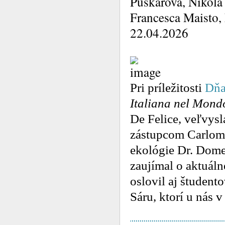
Puškárová, Nikola 
Francesca Maisto,
22.04.2026
Pri príležitosti
Dňa
Italiana nel Mondo
De Felice, veľvysl
zástupcom Carlom 
ekológie Dr. Domen
zaujímal o aktuáln
oslovil aj študent
Sáru, ktorí u nás 