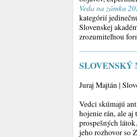
Veda na zámku 20
kategórií jedinečn
Slovenskej akadémi
zrozumiteľnou for
SLOVENSKÝ ME
Juraj Majtán | Slo
Vedci skúmajú ant
hojenie rán, ale aj
prospešných láto
jeho rozhovor so Z