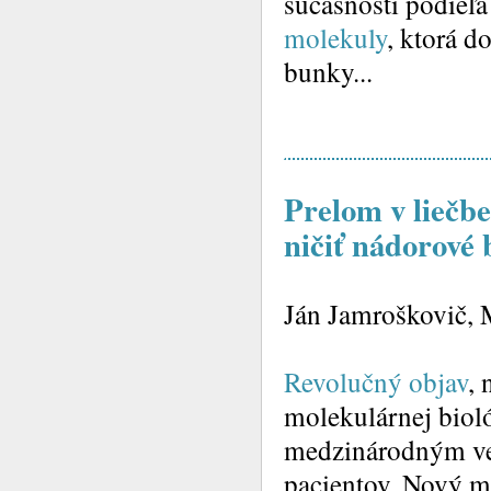
súčasnosti podieľ
molekuly
, ktorá d
bunky...
Prelom v liečbe
ničiť nádorové
Ján Jamroškovič, M
Revolučný objav
, 
molekulárnej biol
medzinárodným ve
pacientov. Nový m