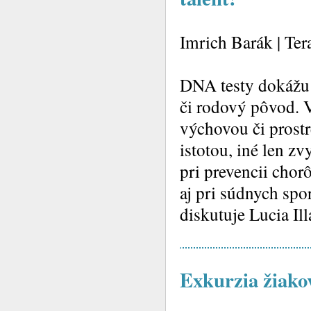
Imrich Barák | Ter
DNA testy dokážu 
či rodový pôvod. 
výchovou či prost
istotou, iné len 
pri prevencii chor
aj pri súdnych spo
diskutuje Lucia I
Exkurzia žiako