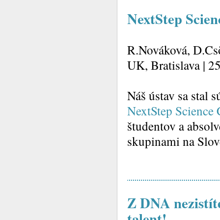
NextStep Scien
R.Nováková, D.Csö
UK, Bratislava | 2
Náš ústav sa stal 
NextStep Science 
študentov a abso
skupinami na Slov
Z DNA nezistíte
talent!