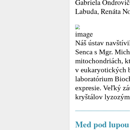
Gabriela Ondrovič
Labuda, Renáta N
Náš ústav navštívi
Senca s Mgr. Mich
mitochondriách, kt
v eukaryotických b
laboratórium Bioc
expresie. Veľký z
kryštálov lyzozý
Med pod lupou