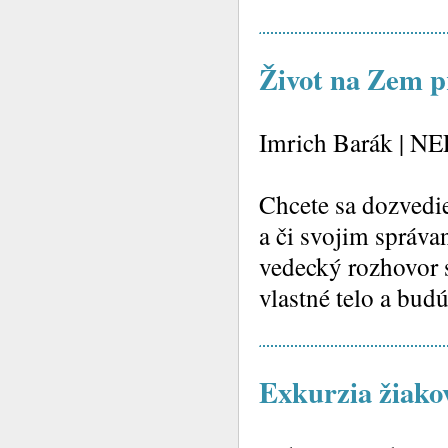
Život na Zem pr
Imrich Barák | N
Chcete sa dozvedie
a či svojim správ
vedecký rozhovor
vlastné telo a bu
Exkurzia žiako