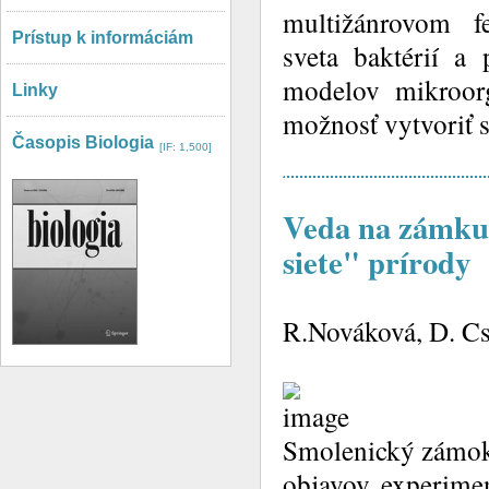
multižánrovom fe
Prístup k informáciám
sveta baktérií a
modelov mikroor
Linky
možnosť vytvoriť s
Časopis Biologia
[IF: 1,500]
Veda na zámku 
siete" prírody
R.Nováková, D. Cs
Smolenický zámok 
objavov, experimen