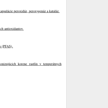
psulácie peroxidáz, peroxygenáz a kataláz.
ch antioxidantov.
lu (PFAS).
onizujúcich korene rastlín v temperátnych