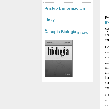
Prístup k informáciám
Fy
Linky
RN
Vý
Časopis Biologia
[IF: 1,500]
hé
an
Hé
an
zl
do
mi
un
ka
va
en
Ok
mo
na