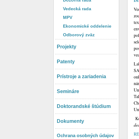
Dr
Dozorná rada
Vedecká rada
Ve
zo
MPV
te
Ekonomické oddelenie
en
Odborový zväz
po
se
Projekty
po
ve
Patenty
La
SA
Prístroje a zariadenia
on
ná
Un
Semináre
Ta
Ch
Doktorandské štúdium
Un
Ko
Dokumenty
de
RE
Ochrana osobných údajov