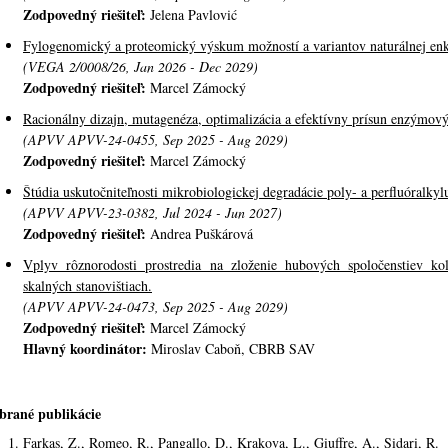
Zodpovedný riešiteľ:
Jelena Pavlović
Fylogenomický a proteomický výskum možností a variantov naturálnej enka
(VEGA 2/0008/26, Jan 2026 - Dec 2029)
Zodpovedný riešiteľ:
Marcel Zámocký
Racionálny dizajn, mutagenéza, optimalizácia a efektívny prísun enzýmový
(APVV APVV-24-0455, Sep 2025 - Aug 2029)
Zodpovedný riešiteľ:
Marcel Zámocký
Štúdia uskutočniteľnosti mikrobiologickej degradácie poly- a perfluóralky
(APVV APVV-23-0382, Jul 2024 - Jun 2027)
Zodpovedný riešiteľ:
Andrea Puškárová
Vplyv rôznorodosti prostredia na zloženie hubových spoločenstiev kol
skalných stanovištiach.
(APVV APVV-24-0473, Sep 2025 - Aug 2029)
Zodpovedný riešiteľ:
Marcel Zámocký
Hlavný koordinátor:
Miroslav Caboň, CBRB SAV
brané publikácie
Farkas, Z., Romeo, R., Pangallo, D., Krakova, L., Giuffre, A., Sidari, R.