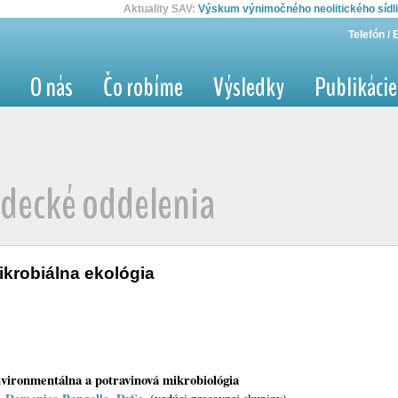
Aktuality SAV:
SAV otvorila v júli svoje la
Aktuality SAV:
Výskum výnimočného neolitického sídl
Telefón / 
O nás
Čo robíme
Výsledky
Publikácie
decké oddelenia
ikrobiálna ekológia
vironmentálna a potravinová mikrobiológia