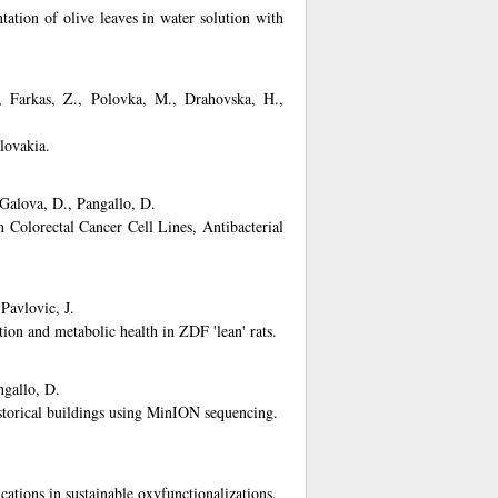
tation of olive leaves in water solution with
, Farkas, Z., Polovka, M., Drahovska, H.,
lovakia.
Galova, D., Pangallo, D.
n Colorectal Cancer Cell Lines, Antibacterial
Pavlovic, J.
ion and metabolic health in ZDF 'lean' rats.
ngallo, D.
storical buildings using MinION sequencing.
ations in sustainable oxyfunctionalizations.