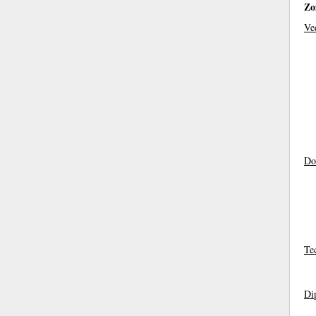
Zo
Ve
Do
Mg
Te
Di
Bc