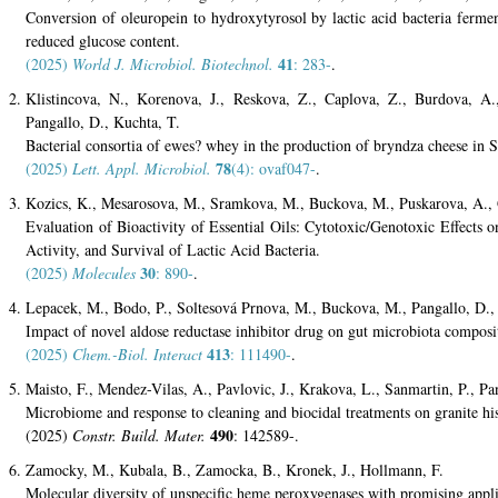
Conversion of oleuropein to hydroxytyrosol by lactic acid bacteria fermen
reduced glucose content.
41
(2025)
World J. Microbiol. Biotechnol.
: 283-
.
Klistincova, N., Korenova, J., Reskova, Z., Caplova, Z., Burdova, A.
Pangallo, D., Kuchta, T.
Bacterial consortia of ewes? whey in the production of bryndza cheese in S
78
(2025)
Lett. Appl. Microbiol.
(4): ovaf047-
.
Kozics, K., Mesarosova, M., Sramkova, M., Buckova, M., Puskarova, A., 
Evaluation of Bioactivity of Essential Oils: Cytotoxic/Genotoxic Effects o
Activity, and Survival of Lactic Acid Bacteria.
30
(2025)
Molecules
: 890-
.
Lepacek, M., Bodo, P., Soltesová Prnova, M., Buckova, M., Pangallo, D., 
Impact of novel aldose reductase inhibitor drug on gut microbiota composit
413
(2025)
Chem.-Biol. Interact
: 111490-
.
Maisto, F., Mendez-Vilas, A., Pavlovic, J., Krakova, L., Sanmartin, P., Pa
Microbiome and response to cleaning and biocidal treatments on granite hi
490
(2025)
Constr. Build. Mater.
: 142589-.
Zamocky, M., Kubala, B., Zamocka, B., Kronek, J., Hollmann, F.
Molecular diversity of unspecific heme peroxygenases with promising applic