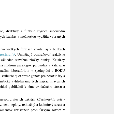
e, štruktúry a funkcie štyroch superrodín
ých kataláz s možnosťou využitia vybraných
 vo všetkých formách života, aj v bunkách
se.inra.fr/
. Umožňujú odstraňovať reaktívne
 základné stavebné zložky bunky. Katalázy
 štúdium paralógov peroxidáz a kataláz u
 naším laboratóriom v spolupráci s BOKU
stribúcie aj expresie génov pre peroxidázy a
atické vyhľadávanie tých najzaujímavejších
ehľad publikácií k téme oxidačného stresu a
y
sporulujúcich baktérií (
Escherichia coli
-
zmena teploty, oxidačný a kadmiový stres) a
erminantov rezistencie proti ťažkým kovom v