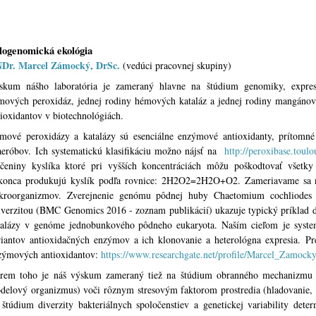
logenomická ekológia
Dr. Marcel Zámocký, DrSc.
(vedúci pracovnej skupiny)
skum nášho laboratória je zameraný hlavne na štúdium genomiky, expresi
mových peroxidáz, jednej rodiny hémových kataláz a jednej rodiny mangánov
tioxidantov v biotechnológiách.
mové peroxidázy a katalázy sú esenciálne enzýmové antioxidanty, prítomné
aeróbov. Ich systematickú klasifikáciu možno nájsť na
http://peroxibase.toulou
účeniny kyslíka ktoré pri vyšších koncentráciách môžu poškodtovať všetky
konca produkujú kyslík podľa rovnice: 2H2O2=2H2O+O2. Zameriavame sa na
kroorganizmov. Zverejnenie genómu pôdnej huby Chaetomium cochliodes
iverzitou (BMC Genomics 2016 - zoznam publikácií) ukazuje typický príklad di
talázy v genóme jednobunkového pôdneho eukaryota. Naším cieľom je system
riantov antioxidačných enzýmov a ich klonovanie a heterológna expresia. Pr
zýmových antioxidantov:
https://www.researchgate.net/profile/Marcel_Zamock
rem toho je náš výskum zameraný tiež na štúdium obranného mechanizmu ne
delový organizmus) voči rôznym stresovým faktorom prostredia (hladovanie, 
 štúdium diverzity bakteriálnych spoločenstiev a genetickej variability det