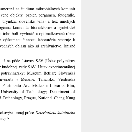
 zameraná na štúdium mikrobiálnych komunít
vené objekty, papier, pergamen, fotografie,
y, bryndza, slovenské vína) a tiež mnohých
ogénna komunita bioreaktorov a syntetické
 toho boli vyvinuté a optimalizované rôzne
-výskumnej činnosti laboratória smeruje k
edných oblastí ako sú archívnictvo, knižné
či už na pôde ústavov SAV (Ústav polymérov
v hudobnej vedy SAV, Ústav experimentálnej
potravinársky; Múzeum Betliar; Slovenská
iverzita v Messine, Taliansko; Viedenská
l Patrimonio Archivistico e Librario, Rím,
 University of Technology; Department of
d Technology, Prague, National Cheng Kung
eckovýskumnej práce
Deteriorácia kultúrneho
omunít
.