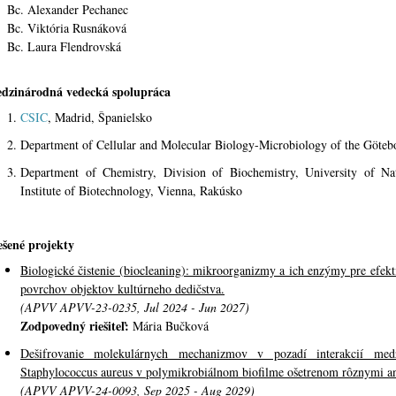
. Alexander Pechanec
. Viktória Rusnáková
. Laura Flendrovská
dzinárodná vedecká spolupráca
CSIC
, Madrid, Španielsko
Department of Cellular and Molecular Biology-Microbiology of the Göteb
Department of Chemistry, Division of Biochemistry, University of Na
Institute of Biotechnology, Vienna, Rakúsko
ešené projekty
Biologické čistenie (biocleaning): mikroorganizmy a ich enzýmy pre efek
povrchov objektov kultúrneho dedičstva.
(APVV APVV-23-0235, Jul 2024 - Jun 2027)
Zodpovedný riešiteľ:
Mária Bučková
Dešifrovanie molekulárnych mechanizmov v pozadí interakcií me
Staphylococcus aureus v polymikrobiálnom biofilme ošetrenom rôznymi an
(APVV APVV-24-0093, Sep 2025 - Aug 2029)