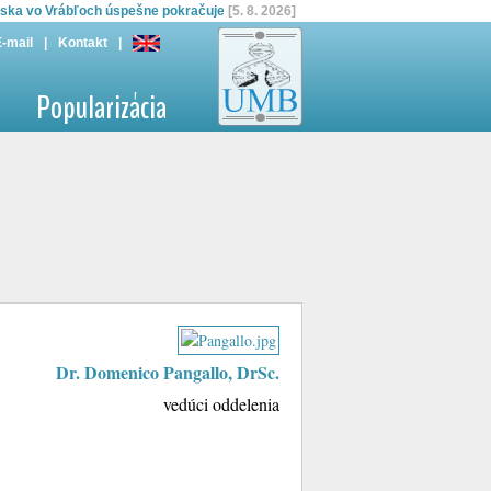
boratóriá mladým vedeckým talentom
[31. 7. 2026]
iska vo Vrábľoch úspešne pokračuje
[5. 8. 2026]
E-mail
|
Kontakt
|
Popularizácia
Dr. Domenico Pangallo, DrSc.
vedúci oddelenia