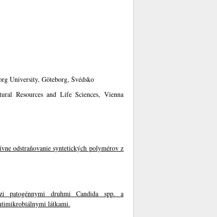
org University, Göteborg, Švédsko
tural Resources and Life Sciences, Vienna
tívne odstraňovanie syntetických polymérov z
dzi patogénnymi druhmi Candida spp. a
timikrobiálnymi látkami.