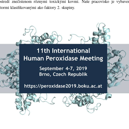
ostredí znečistenom rôznymi toxickými kovmi. Naše pracovisko je vybave
ktormi klasifikovanými ako faktory 2. skupiny.