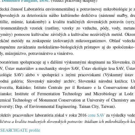
. Domenico Pangallo, DrSc.
(vedúci pracovnej skupiny)
decká činnosť Laboratória environmentálnej a potravinovej mikrobiológie je
dpovedných za deterioráciu nášho kultúrneho dedičstva (nástenné maľby, dre
xtiílie, múmie, katakomby) a kvalitu tradičných slovenských potravín (syr
vironmentálnych vzoriek (rastliny, vzorky zo vzduchu, pôdy, vody, metan
lyméry) pomocou kultivačne závislých a kultivačne nezávislých metód. Okrem
lekčné metódy na zoskupenie izolovaných mikroorganizmov. Oblasť vedecko
stupnému zavádzaniu molekulárno-biologických prístupov aj do spoločensko-v
dy, múzejníctvo, potravinárstvo a vinárstvo.
boratórium spolupracuje aj s ďalšími výskumnými skupinami na Slovensku, 
V, Ústav materiálov a mechaniky strojov SAV, Ústav ekológie lesa SAV, Ústa
kológie SAV) alebo v spolupráci s inými pracoviskami (Výskumný ústav 
rodná galéria; Slovenský národný archív; Slovenská národná knižica; Un
iverzita, Rakúsko; Istituto Centrale per il Restauro e la Conservazione de
liansko; Institute of Fermentation Technology and Microbiology at Lodz
emical Technology of Monument Conservation at University of Chemistry an
iversity; Dep. of Environmental Engineering. Tainan City, Taiwan).
lektív pracovníkov laboratória získal v roku 2016
cenu SAV
za výsledky ved
dičstva a kvalita tradicných slovenských potravín: štúdium ich mikrobiálnych k
SEARCHGATE profile