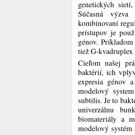
genetických siet
Súčasná výzva 
kombinovaní regu
prístupov je použ
génov. Príkladom
tiež G-kvadruplex
Cieľom našej prá
baktérií, ich vpl
expresia génov a
modelový system 
subtilis. Je to ba
univerzálnu bunk
biomateriály a 
modelový systém 