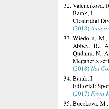
Valencikova, R
Barak, I.
Clostridial Di
(2018)
Anaero
Wiedorn, M., 
Abbey, B., Ap
Qudami, N., And
Megahertz seri
(2018)
Nat C
Barak, I.
Editorial: Spo
(2017)
Front 
Bucekova, M., 