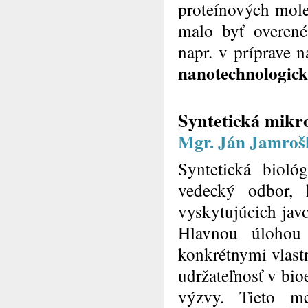
proteínových molek
malo byť overené
napr. v príprave 
nanotechnologick
Syntetická mikro
Mgr. Ján Jamrošk
Syntetická biológ
vedecký odbor, k
vyskytujúcich javo
Hlavnou úlohou
konkrétnymi vlastn
udržateľnosť v bi
výzvy. Tieto m