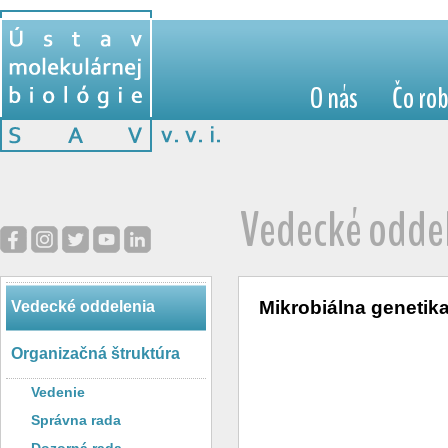
O nás
Čo ro
Vedecké odde
Mikrobiálna genetik
Vedecké oddelenia
Organizačná štruktúra
Vedenie
Správna rada