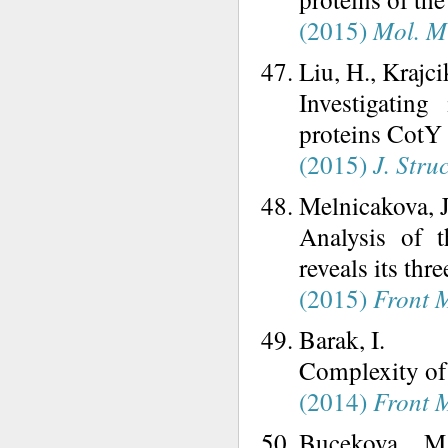
(2015)
Mol. Mi
Liu, H., Krajci
Investigating
proteins CotY 
(2015)
J. Struc
Melnicakova, J
Analysis of t
reveals its th
(2015)
Front 
Barak, I.
Complexity of 
(2014)
Front 
Bucekova, M.