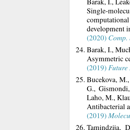
Barak, I., Leak
Single-molec
computational
development in 
(2020)
Comp. S
Barak, I., Muc
Asymmetric cel
(2019)
Future 
Bucekova, M., 
G., Gismondi, 
Laho, M., Klaud
Antibacterial 
(2019)
Molecu
Tamindzija, D