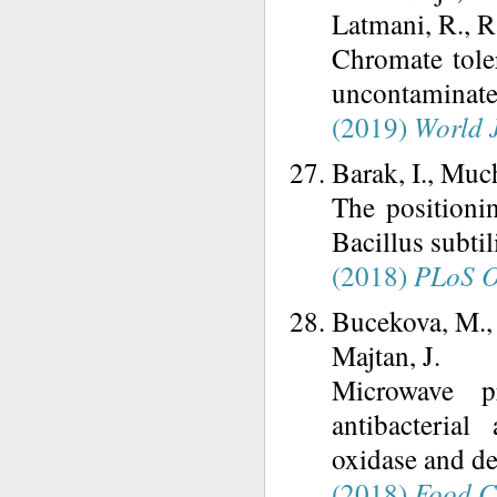
Latmani, R., R
Chromate toler
uncontaminate
(2019)
World J
Barak, I., Muc
The positioni
Bacillus subtil
(2018)
PLoS 
Bucekova, M., 
Majtan, J.
Microwave p
antibacterial
oxidase and de
(2018)
Food 