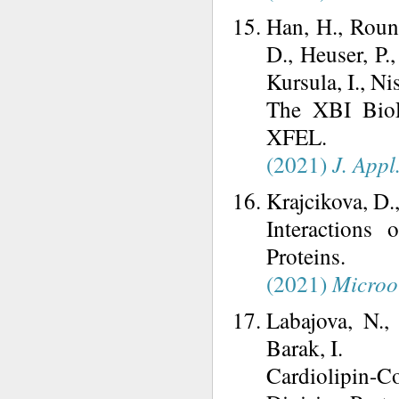
Han, H., Round
D., Heuser, P.
Kursula, I., Ni
The XBI BioL
XFEL.
(2021)
J. Appl
Krajcikova, D.,
Interactions
Proteins.
(2021)
Microo
Labajova, N.,
Barak, I.
Cardiolipin-Co