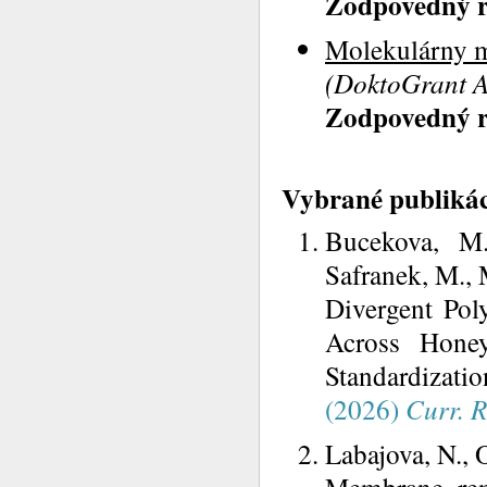
Zodpovedný ri
Molekulárny me
(DoktoGrant A
Zodpovedný ri
Vybrané publikác
Bucekova, M.
Safranek, M., 
Divergent Pol
Across Honey
Standardizatio
(2026)
Curr. R
Labajova, N., O