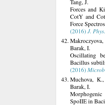
Tang, J.
Forces and Kin
CotY and Cot
Force Spectros
(2016)
J. Phys
Makroczyova, J
Barak, I.
Oscillating b
Bacillus subtil
(2016)
Microb
Muchova, K.,
Barak, I.
Morphogenic P
SpoIIE in Bacil