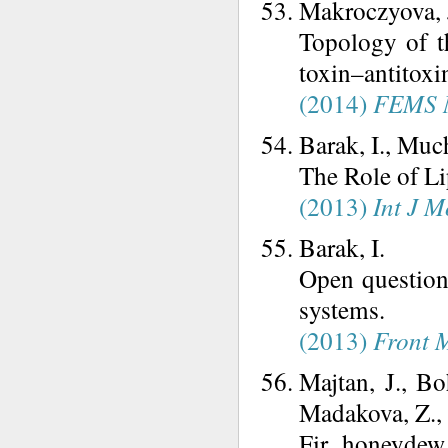
Makroczyova, J.
Topology of th
toxin–antitoxi
(2014)
FEMS M
Barak, I., Muc
The Role of Li
(2013)
Int J M
Barak, I.
Open questions
systems.
(2013)
Front 
Majtan, J., Bo
Madakova, Z., 
Fir honeydew