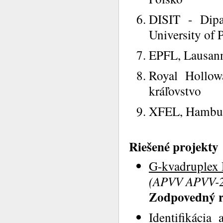
DISIT - Dipa
University of 
EPFL, Lausann
Royal Hollow
kráľovstvo
XFEL, Hambu
Riešené projekty
G-kvadruplex D
(APVV APVV-2
Zodpovedný ri
Identifikácia