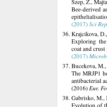
Szep, Z., Majta
Bee-derived an
epithelialisati
(2017)
Sci Re
Krajcikova, D.,
Exploring the 
coat and crust 
(2017)
Microbi
Bucekova, M., 
The MRJP1 hon
antibacterial a
(2016)
Eur. Fo
Gabrisko, M., 
Evolution of 