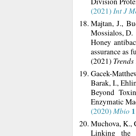
Division Prot
(2021)
Int J M
Majtan, J., Bu
Mossialos, D.
Honey antibact
assurance as f
(2021)
Trends 
Gacek-Matthew
Barak, I., Ehl
Beyond Toxin
Enzymatic Mac
1
(2020)
Mbio
Muchova, K., C
Linking the 