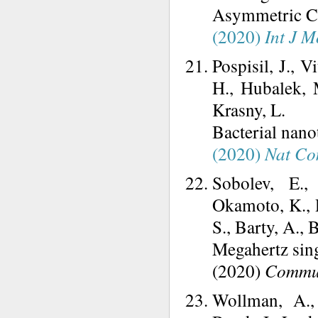
Asymmetric Cel
(2020)
Int J M
Pospisil, J., 
H., Hubalek, 
Krasny, L.
Bacterial nanot
(2020)
Nat C
Sobolev, E.,
Okamoto, K., R
S., Barty, A.,
Megahertz sin
(2020)
Commun
Wollman, A.,