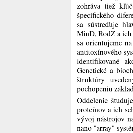
zohráva tiež kľú
špecifického dife
sa sústreďuje hl
MinD, RodZ a ich 
sa orientujeme na 
antitoxínového sy
identifikované a
Genetické a bioch
štruktúry uved
pochopeniu základ
Oddelenie študuje
proteínov a ich sc
vývoj nástrojov 
nano "array" systé