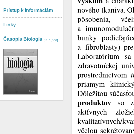
výskum
a charakt
nového tkaniva. O
Prístup k informáciám
pôsobenia, vče
Linky
a imunomodulačn
bunky podieľajúc
Časopis Biologia
[IF: 1,500]
a fibroblasty) pr
Laboratórium sa
zdravotníckej uni
prostredníctvom
i
priamym klinic
Dôležitou súčasťo
produktov
so zre
aktívnych zlo
kvalitatívnych/k
včelou sekrétovan