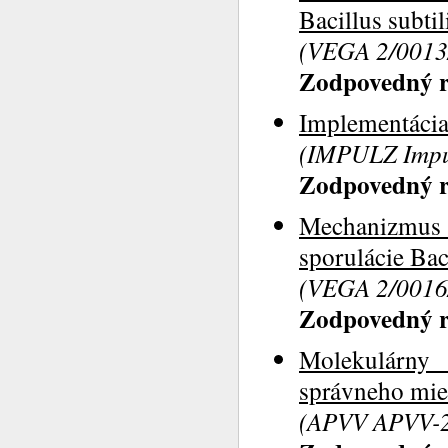
Bacillus subtil
(VEGA 2/0013/
Zodpovedný ri
Implementácia 
(IMPULZ Impul
Zodpovedný ri
Mechanizmus
sporulácie Baci
(VEGA 2/0016/
Zodpovedný ri
Molekulárny 
správneho mie
(APVV APVV-22