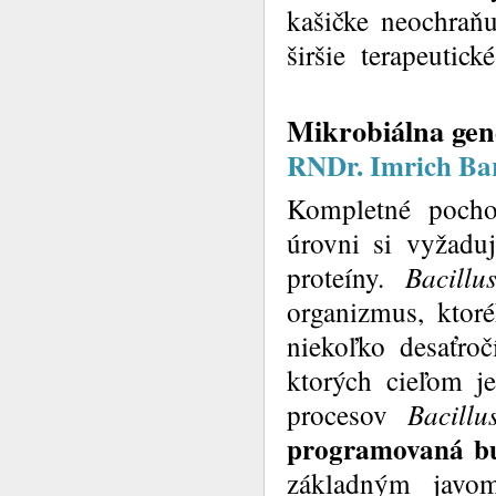
kašičke neochraňu
širšie terapeutické
Mikrobiálna gen
RNDr. Imrich Bar
Kompletné pocho
úrovni si vyžaduj
proteíny.
Bacillu
organizmus, ktoré
niekoľko desaťroč
ktorých cieľom j
procesov
Bacillu
programovaná b
základným javo