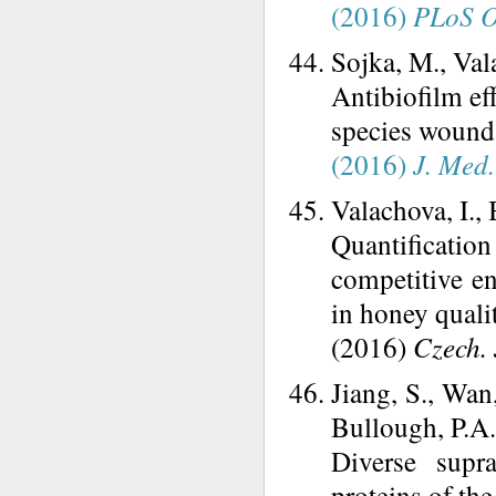
(2016)
PLoS 
Sojka, M., Val
Antibiofilm ef
species wound 
(2016)
J. Med.
Valachova, I.,
Quantificatio
competitive e
in honey quali
(2016)
Czech. 
Jiang, S., Wan,
Bullough, P.A.
Diverse supr
proteins of the