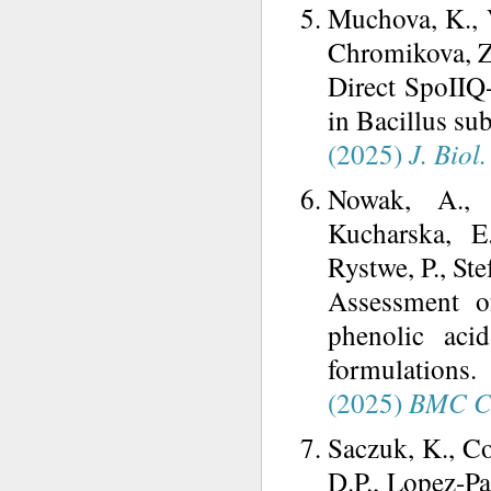
Muchova, K., V
Chromikova, Z.
Direct SpoIIQ-
in Bacillus subt
(2025)
J. Biol
Nowak, A., 
Kucharska, E
Rystwe, P., St
Assessment o
phenolic aci
formulations.
(2025)
BMC Co
Saczuk, K., Co
D.P., Lopez-Pa