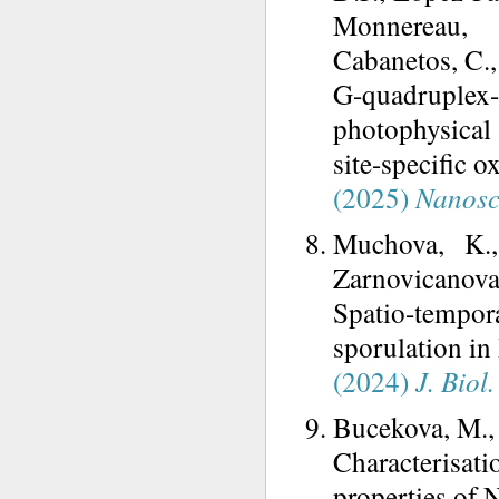
Monnereau, C
Cabanetos, C.,
G-quadruplex-
photophysical 
site-specific 
(2025)
Nanosc
Muchova, K.,
Zarnovicanova,
Spatio-tempor
sporulation in 
(2024)
J. Biol
Bucekova, M., 
Characterisati
properties of