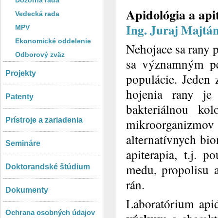
Dozorná rada
Apidológia a api
Vedecká rada
Ing. Juraj Majtá
MPV
Ekonomické oddelenie
Nehojace sa rany 
Odborový zväz
sa významným per
Projekty
populácie. Jeden
hojenia rany je 
Patenty
bakteriálnou kol
Prístroje a zariadenia
mikroorganizmov
alternatívnych bio
Semináre
apiterapia, t.j. 
medu, propolisu a
Doktorandské štúdium
rán.
Dokumenty
Laboratórium apid
Ochrana osobných údajov