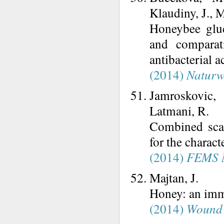
Klaudiny, J., M
Honeybee gluc
and comparat
antibacterial a
(2014)
Naturw
Jamroskovic, 
Latmani, R.
Combined scan
for the charact
(2014)
FEMS M
Majtan, J.
Honey: an imm
(2014)
Wound 