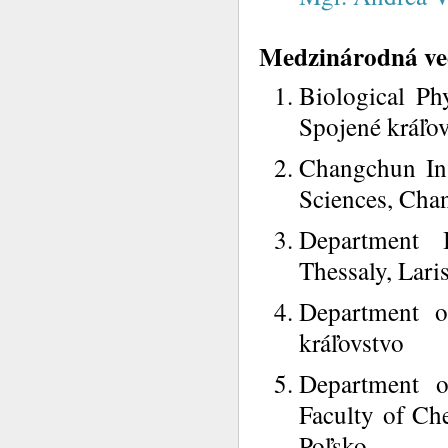
Medzinárodná ve
Biological Phy
Spojené kráľo
Changchun Ins
Sciences, Cha
Department 
Thessaly, Lari
Department o
kráľovstvo
Department o
Faculty of Ch
Poľsko