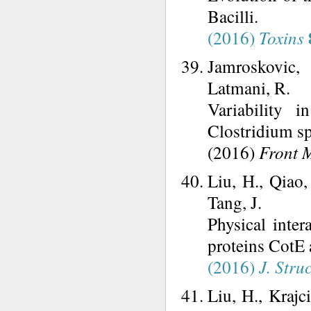
Bacilli.
(2016)
Toxins
Jamroskovic, 
Latmani, R.
Variability 
Clostridium sp
(2016)
Front 
Liu, H., Qiao,
Tang, J.
Physical inter
proteins CotE 
(2016)
J. Struc
Liu, H., Krajc